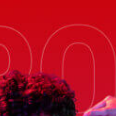
БЕСПЛАТНАЯ ДОСТАВКА ДЛЯ ЗАКАЗОВ ОТ 79€
🔥 Подобрано для тебя
ТОП бренды
Мужчинам
Женщинам
Детям
Одежда
Аксессуары
Мужчинам
Женщинам
Детям
Одежда