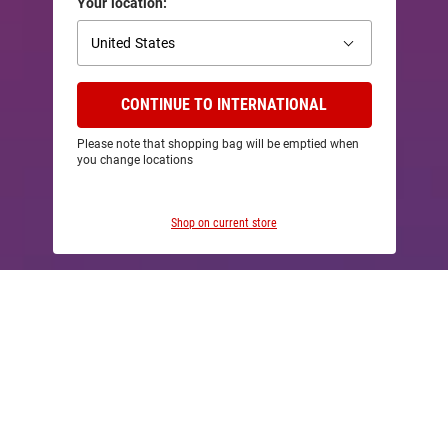
Your location:
Afghanistan
CONTINUE TO INTERNATIONAL
Albania
Please note that shopping bag will be emptied when
Algeria
you change locations
American Samoa
Изображение
Shop on current store
Andorra
ВЫБЕРИ РАЗМЕР
не
указано
Angola
Anguilla
ПРИСОЕДИНЯЙСЯ К НАМ!
Antigua & Barbuda
Присоединяйся и будь всегда в курсе лучших
Argentina
предложений!
Armenia
Электронная почта:
Aruba